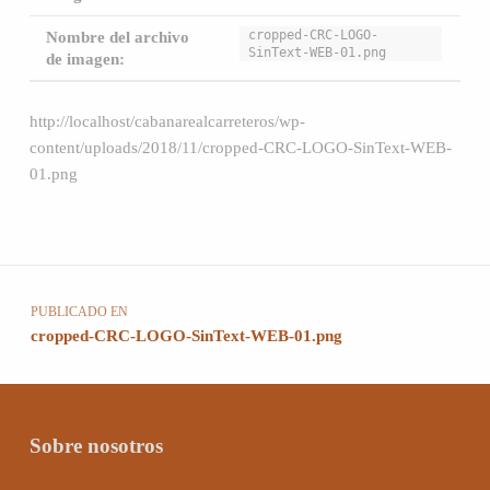
cropped-CRC-LOGO-
Nombre del archivo
SinText-WEB-01.png
de imagen:
http://localhost/cabanarealcarreteros/wp-
content/uploads/2018/11/cropped-CRC-LOGO-SinText-WEB-
01.png
Volver a la navegación principal
Navegación de entradas
PUBLICADO EN
cropped-CRC-LOGO-SinText-WEB-01.png
Sobre nosotros