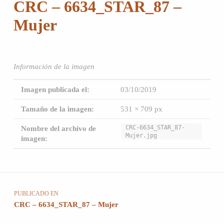
CRC – 6634_STAR_87 –
Mujer
Información de la imagen
Imagen publicada el:
03/10/2019
Tamaño de la imagen:
531 × 709 px
CRC-6634_STAR_87-
Nombre del archivo de
Mujer.jpg
imagen:
Volver a la navegación principal
Navegación de entradas
PUBLICADO EN
CRC – 6634_STAR_87 – Mujer