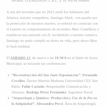
vecinos. COORDINAN: C.R.C. y Tu Voz en Pinares.
A raíz del incendio que en 2022 asoló los Sabinares del
Arlanza, nuestro compañero, Santiago Abad, con pasión por
la protección de nuestros montes, se esforzó en contactar con
el experto en comportamiento de incendios Marc Castellnou y
establecer una amistad con él, invitándolo a nuestra comarca.
Santiago no pudo cumplir su deseo en vida, pero ahora Marc
lo hará realidad.
El
SÁBADO 12
, de nuevo a las
18:30 h
en el Salón de Actos
Municipal, se iniciarán las conferencias:
“Reconstrucción del San Juan Nepomuceno”.
Fernando
Cevallos
. Doctor Historia Moderna Universidad CEU San
Pablo.
Fabio Castaño
. Responsable Comunicación y
Alianzas.
Rodrigo Pérez Fernández
. Ingeniero Naval
“Arqueología y Química: Producción y Uso de la Pez en
la Antigüedad”.
Alessandra Pecci
. Área de Arqueología.