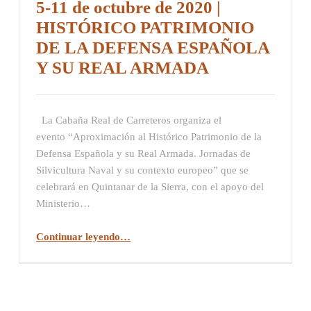
5-11 de octubre de 2020 |
HISTÓRICO PATRIMONIO
DE LA DEFENSA ESPAÑOLA
Y SU REAL ARMADA
La Cabaña Real de Carreteros organiza el
PUBLICADO
C
evento “Aproximación al Histórico Patrimonio de la
EL:
O
Defensa Española y su Real Armada. Jornadas de
0
M
Silvicultura Naval y su contexto europeo” que se
5
E
celebrará en Quintanar de la Sierra, con el apoyo del
/
N
Ministerio…
1
T
0
A
Continuar leyendo
…
/
R
“5-11 de octubre de 2020 | HISTÓRICO PATRIMONIO DE LA DEFENSA ESPAÑOLA Y SU REAL ARMADA”
2
I
0
O
2
S
0
: