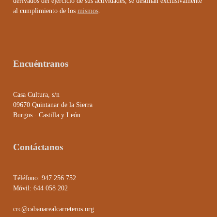
derivados del ejercicio de sus actividades, se destinan exclusivamente
al cumplimiento de los
mismos
.
Encuéntranos
Casa Cultura, s/n
09670 Quintanar de la Sierra
Burgos · Castilla y León
Contáctanos
Téléfono: 947 256 752
Móvil: 644 058 202
crc@cabanarealcarreteros.org